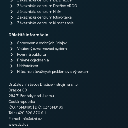
Zákaznícke centrum DZ Dražice
Zákaznícke centrum Dražice ARGO
Zákaznícke centrum NIBE
Zákaznícke centrum fotovoltaika
Zákaznícke centrum klimatizácie
Dôležité informácie
Spracovanie osobných údajov
Vnútorný oznamovací systém
Povinná publicita
Právne dojednania
Udržateľnosť
Hlásenie závažných problémov s výrobkami
Družstevní závody Dražice - strojírna s.r.o.
Dražice 69
294 71 Benátky nad Jizerou
Česká republika
IČO: 45148465 | DIČ: CZ45148465
Tel.: +420 326 370 911
E-mail:
info@dzd.cz
www.dzd.cz