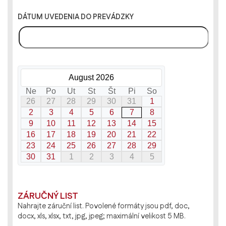
DÁTUM UVEDENIA DO PREVÁDZKY
August 2026
Ne
Po
Ut
St
Št
Pi
So
26
27
28
29
30
31
1
2
3
4
5
6
7
8
9
10
11
12
13
14
15
16
17
18
19
20
21
22
23
24
25
26
27
28
29
30
31
1
2
3
4
5
ZÁRUČNÝ LIST
Nahrajte záruční list. Povolené formáty jsou pdf, doc,
docx, xls, xlsx, txt, jpg, jpeg; maximální velikost 5 MB.