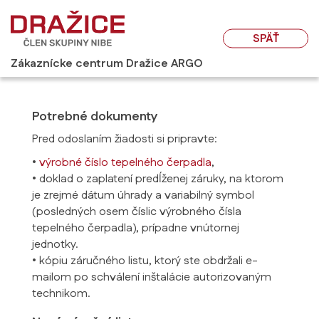
SPÄŤ
Zákaznícke centrum Dražice ARGO
Potrebné dokumenty
Pred odoslaním žiadosti si pripravte:
•
výrobné číslo tepelného čerpadla
,
• doklad o zaplatení predĺženej záruky, na ktorom
je zrejmé dátum úhrady a variabilný symbol
(posledných osem číslic výrobného čísla
tepelného čerpadla), prípadne vnútornej
jednotky.
• kópiu záručného listu, ktorý ste obdržali e-
mailom po schválení inštalácie autorizovaným
technikom.