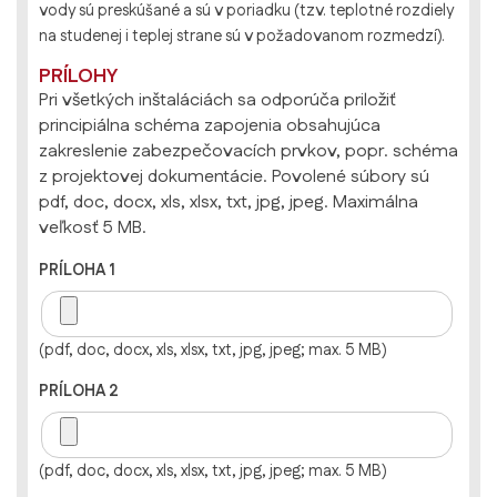
vody sú preskúšané a sú v poriadku (tzv. teplotné rozdiely
na studenej i teplej strane sú v požadovanom rozmedzí).
PRÍLOHY
Pri všetkých inštaláciách sa odporúča priložiť
principiálna schéma zapojenia obsahujúca
zakreslenie zabezpečovacích prvkov, popr. schéma
z projektovej dokumentácie. Povolené súbory sú
pdf, doc, docx, xls, xlsx, txt, jpg, jpeg. Maximálna
veľkosť 5 MB.
PRÍLOHA 1
(pdf, doc, docx, xls, xlsx, txt, jpg, jpeg; max. 5 MB)
PRÍLOHA 2
(pdf, doc, docx, xls, xlsx, txt, jpg, jpeg; max. 5 MB)