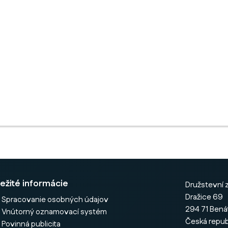
ežité informácie
Družstevní z
Dražice 69
Spracovanie osobných údajov
294 71 Bená
Vnútorný oznamovací systém
Česká repub
Povinná publicita