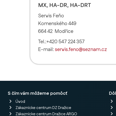
MX, HA-DR, HA-DRT
Servis Feňo
Komenského 449
664 42 Modřice
Tel.:+420 547 224 357
E-mail:
servis.feno@seznam.cz
S čím vám môžeme pomôcť
Dôl
Úvod
Zákaznícke centrum DZ Dražice
Zákaznícke centrum Dražice ARGO