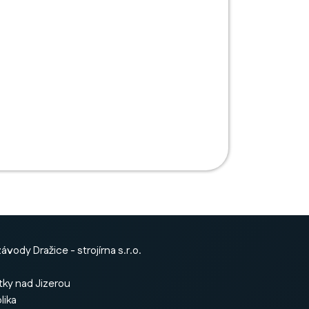
ávody Dražice - strojírna s.r.o.
tky nad Jizerou
lika