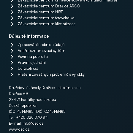
Zákaznické centrum ohřívače vody a akumulační nádrže
Zákaznické centrum Dražice ARGO
Zákaznické centrum NIBE
Zákaznické centrum fotovoltaika
Zákaznické centrum klimatizace
Důležité informace
Zpracování osobních údajů
Vnitřní oznamovací systém
Povinná publicita
Právní ujednání
Udržitelnost
Hlášení závažných problémů s výrobky
Družstevní závody Dražice - strojírna s.r.o.
Dražice 69
294 71 Benátky nad Jizerou
Česká republika
IČO: 45148465 | DIČ: CZ45148465
Tel.: +420 326 370 911
E-mail:
info@dzd.cz
www.dzd.cz